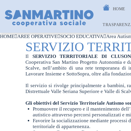
HOME
TRASPARENZ
HOME
AREE OPERATIVE
SOCIO EDUCATIVA
Area Autis
SERVIZIO TERRI
Il
SERVIZIO TERRITORIALE DI CLUSON
Cooperativa San Martino Progetto Autonomia e dal
Scalve, nell’ambito di una rete temporanea di 
Lavorare Insieme e SottoSopra, oltre alla fondazi
Il servizio si rivolge principalmente a bambini, r
Distrettuale Valle Seriana Superiore e Valle di Scal
Gli obiettivi del Servizio Territoriale Autismo so
Promuovere il recupero e il mantenimento dell’
autistico attraverso percorsi personalizzati e mi
Favorire la socializzazione mediante processi d
territoriale di appartenenza.