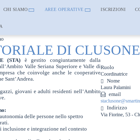
CHI SIAMO
AREE OPERATIVE
ISCRIZIONI
C
A
mo
TORIALE DI CLUSONE 
E (STA)
è gestito congiuntamente dalla
l’Ambito Valle Seriana Superiore e Valle di
Ruolo
impresa che coinvolge anche le cooperative
Coordinatrice
one Sant’Andrea.
Nome
Laura Palamini
agazzi, giovani e adulti residenti nell’Ambito
email
ve.
staclusone@smarti
Indirizzo
no:
Via Fiorine, 53 - C
autonomia delle persone nello spettro
rati.
i inclusione e integrazione nel contesto