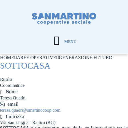
MENU
HOME
AREE OPERATIVE
GENERAZIONE FUTURO
SOTTOCASA
Ruolo
Coordinatrice
Nome
Teresa Quadri
email
teresa.quadri@smartinocoop.com
Indirizzo
Via San Luigi 2 - Ranica (BG)
SOTTOCASA
è un progetto nato dalla collaborazione tra la