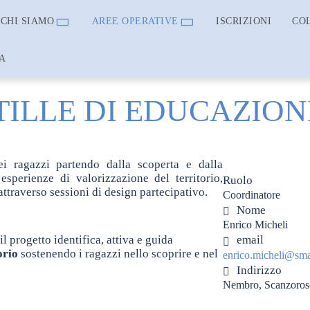
CHI SIAMO
AREE OPERATIVE
ISCRIZIONI
CO
A
ILLE DI EDUCAZIONE
ei ragazzi partendo dalla scoperta e dalla
 esperienze di valorizzazione del territorio,
Ruolo
 attraverso sessioni di design partecipativo.
Coordinatore
Nome
Enrico Micheli
il progetto identifica, attiva e guida
email
orio
sostenendo i ragazzi nello scoprire e nel
enrico.micheli@sm
Indirizzo
Nembro, Scanzorosc