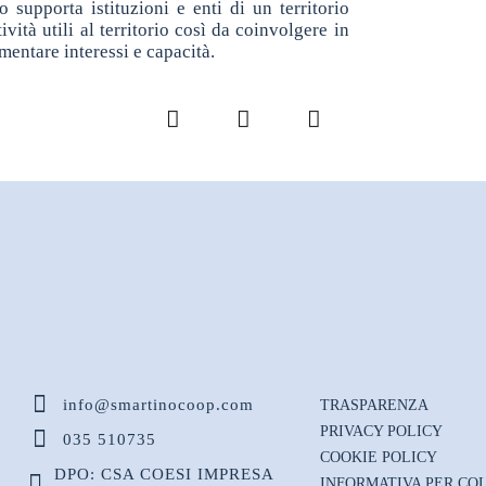
o supporta istituzioni e enti di un territorio
tività utili al territorio così da coinvolgere in
entare interessi e capacità.
Facebook
LinkedIn
Pinterest
info@smartinocoop.com
TRASPARENZA
PRIVACY POLICY
035 510735
COOKIE POLICY
DPO: CSA COESI IMPRESA
INFORMATIVA PER CO